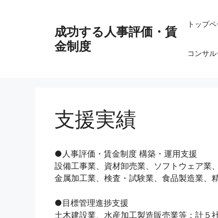
コ
ン
トップペ
成功する人事評価・賃
テ
ン
金制度
コンサル
ツ
へ
ス
キ
ッ
支援実績
プ
●人事評価・賃金制度 構築・運用支援
設備工事業、資材卸売業、ソフトウェア業
金属加工業、検査・試験業、食品製造業、
●目標管理進捗支援
土木建設業、水産加工製造販売業等：計５